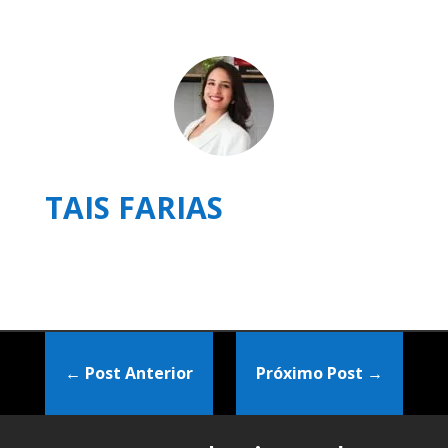
TAIS FARIAS
←
Post Anterior
Próximo Post
→