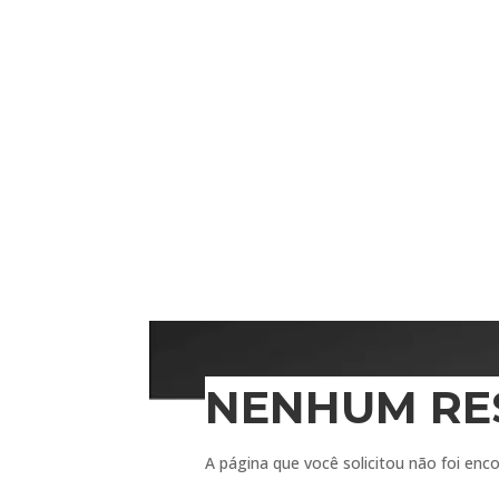
quem mora em Petrolina e quer conhe
mundo para Petrolina!
CONHEÇA O VALE DO SÃO FRAN
NENHUM RE
A página que você solicitou não foi enc