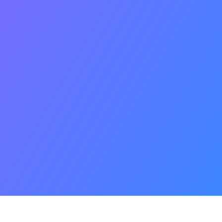
que
ia do Vale do
eiro-BA e
as tem
 mil