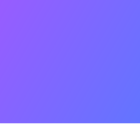
As principais Cidades 
movimentam a econom
São Francisco são Juaz
Petrolina-PE, que junt
aproximadamente 600
habitantes.