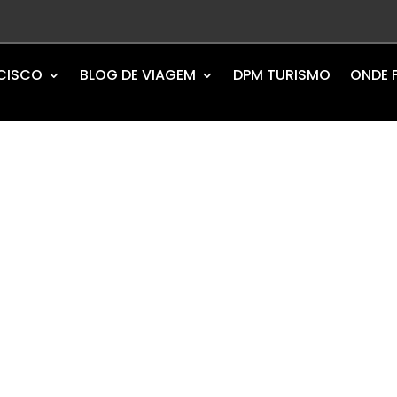
NCISCO
BLOG DE VIAGEM
DPM TURISMO
ONDE 
so do Sul -
a proposta de fornecer informações para