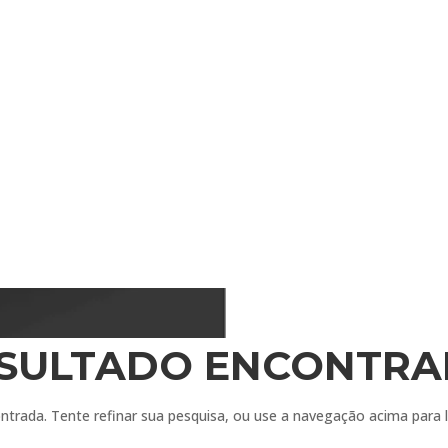
cer o mundo, como de quem vem do resto do
CISCO
SULTADO ENCONTR
ontrada. Tente refinar sua pesquisa, ou use a navegação acima para 