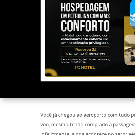
Você já chegou ao aeroporto com tudo pro
voo, mesmo tendo comprado a passagem
infelizmente, ainda acontece no setor aé