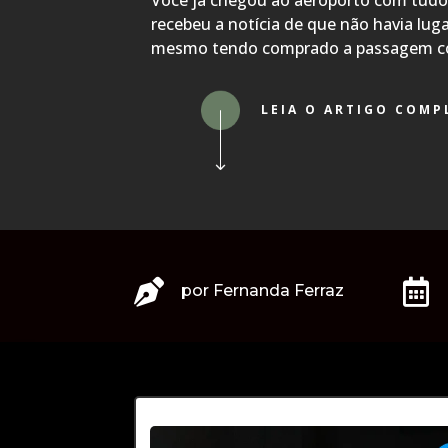
Você já chegou ao aeroporto com tudo
recebeu a notícia de que não havia luga
mesmo tendo comprado a passagem c
LEIA O ARTIGO COMP


por
Fernanda Ferraz