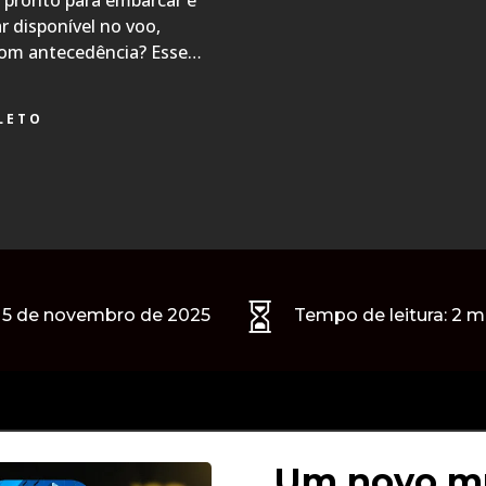
 pronto para embarcar e
r disponível no voo,
om antecedência? Esse…
LETO

5 de novembro de 2025
Tempo de leitura:
2
m
Um novo mu