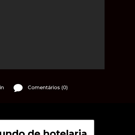

in
Comentários (0)
ndo de hotelaria,