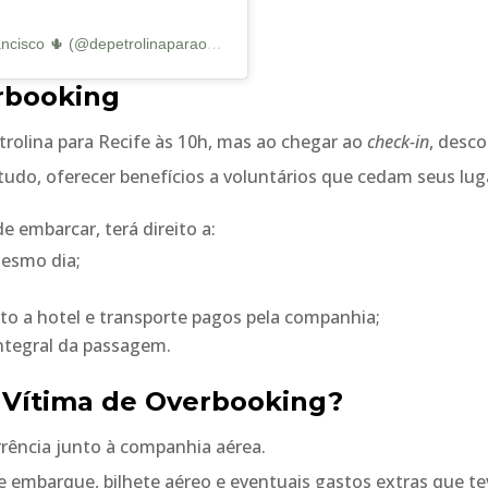
A post shared by 🌎 Turismo & Vale do São Francisco 🌵 (@depetrolinaparaomundo)
rbooking
olina para Recife às 10h, mas ao chegar ao
check-in
, desco
tudo, oferecer benefícios a voluntários que cedam seus lug
e embarcar, terá direito a:
mesmo dia;
eito a hotel e transporte pagos pela companhia;
 integral da passagem.
r Vítima de Overbooking?
rrência junto à companhia aérea.
 embarque, bilhete aéreo e eventuais gastos extras que t