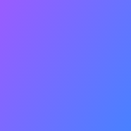
As principais Cidades que
movimentam a economia do
Vale do São Francisco são
Juazeiro-BA e Petrolina-PE, que
juntas tem aproximadamente
600 mil habitantes.