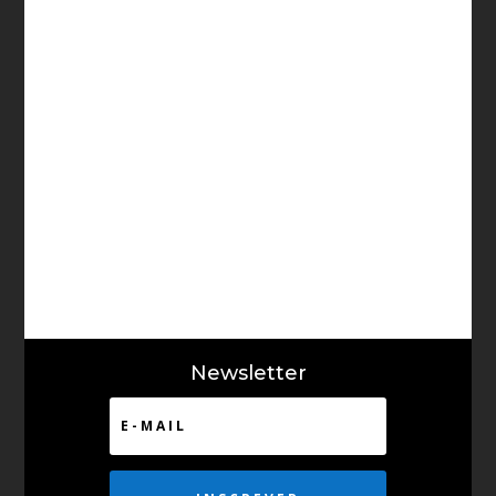
Tais Farias
Quem acompanha Petrolina há alguns anos percebe
claramente como a cidade mudou. Por muito tempo,
o...
Newsletter