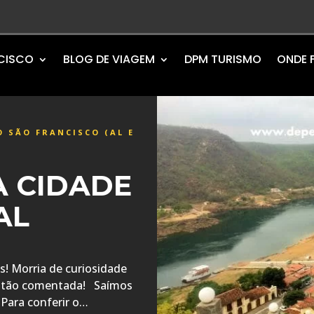
NCISCO
BLOG DE VIAGEM
DPM TURISMO
ONDE 
 SÃO FRANCISCO (AL E
A CIDADE
AL
s! Morria de curiosidade
ha tão comentada! Saímos
 Para conferir o…