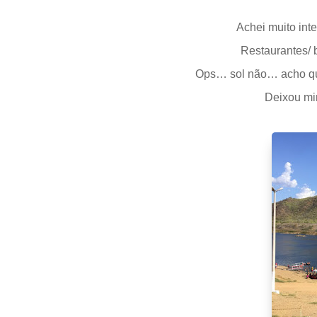
Achei muito int
Restaurantes/ 
Ops… sol não… acho que
Deixou min