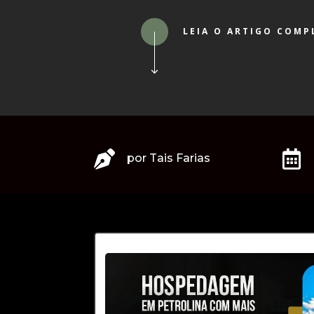
LEIA O ARTIGO COMP


por
Tais Farias