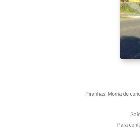
Piranhas! Morria de cur
Saím
Para conf