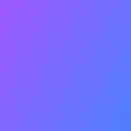
As principais Cidades que
movimentam a economia do
Vale do São Francisco são
Juazeiro-BA e Petrolina-PE, que
juntas tem aproximadamente
600 mil habitantes.