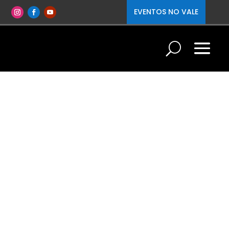
EVENTOS NO VALE
Cancún - Artigos
Resultados de Categorias
O “De Petrolina para o Mundo” tem uma
proposta de fornecer informações para
quem mora em Petrolina e quer
conhecer o mundo, como de quem vem
do resto do mundo para Petrolina!